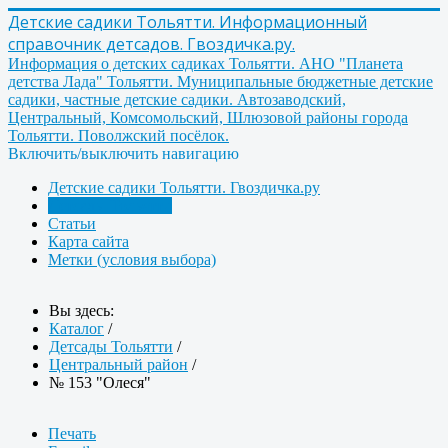
Детские садики Тольятти. Информационный
справочник детсадов. Гвоздичка.ру.
Информация о детских садиках Тольятти. АНО "Планета
детства Лада" Тольятти. Муниципальные бюджетные детские
садики, частные детские садики. Автозаводский,
Центральный, Комсомольский, Шлюзовой районы города
Тольятти. Поволжский посёлок.
Включить/выключить навигацию
Детские садики Тольятти. Гвоздичка.ру
Детсады Тольятти
Статьи
Карта сайта
Метки (условия выбора)
Вы здесь:
Каталог
/
Детсады Тольятти
/
Центральный район
/
№ 153 "Олеся"
Печать