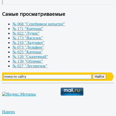
Самые просматриваемые
№ 068 "Серебряное копытце"
№ 171 "Крепыш"
№ 022 "Лучик"
№ 173 "Василек"
№ 210 "Ладушки"
№ 073 "Дельфин"
№ 025 "Катюша"
№ 120 "Сказочный"
№ 139 "Облачко"
№ 027 "Лесовичок"
Наверх