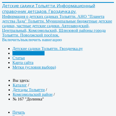
Детские садики Тольятти. Информационный
справочник детсадов. Гвоздичка.ру.
Информация о детских садиках Тольятти. АНО "Планета
детства Лада" Тольятти. Муниципальные бюджетные детские
садики, частные детские садики. Автозаводский,
Центральный, Комсомольский, Шлюзовой районы города
Тольятти. Поволжский посёлок.
Включить/выключить навигацию
Детские садики Тольятти. Гвоздичка.ру
Детсады Тольятти
Статьи
Карта сайта
Метки (условия выбора)
Вы здесь:
Каталог
/
Детсады Тольятти
/
Комсомольский район
/
№ 167 "Долинка"
Печать