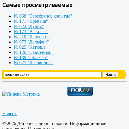
Самые просматриваемые
№ 068 "Серебряное копытце"
№ 171 "Крепыш"
№ 022 "Лучик"
№ 173 "Василек"
№ 210 "Ладушки"
№ 073 "Дельфин"
№ 025 "Катюша"
№ 120 "Сказочный"
№ 139 "Облачко"
№ 027 "Лесовичок"
Наверх
© 2026 Детские садики Тольятти. Информационный
справочник. Гвоздичка.ру.