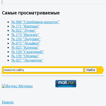
Самые просматриваемые
№ 068 "Серебряное копытце"
№ 171 "Крепыш"
№ 022 "Лучик"
№ 173 "Василек"
№ 210 "Ладушки"
№ 073 "Дельфин"
№ 025 "Катюша"
№ 120 "Сказочный"
№ 139 "Облачко"
№ 027 "Лесовичок"
Наверх