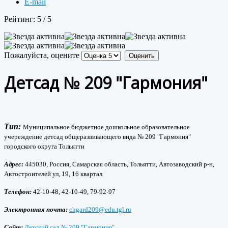
E-mail
Рейтинг:
5
/
5
Пожалуйста, оцените
Детсад № 209 "Гармония"
Тип:
Муниципальное бюджетное дошкольное образовательное
учереждение детсад общеразвивающего вида № 209 "Гармония"
городского округа Тольятти
Адрес:
445030, Россия, Самарская область, Тольятти, Автозаводский р-н,
Автостроителей ул, 19, 16 квартал
Телефон:
42-10-48, 42-10-49, 79-92-97
Электронная почта:
chgard209@edu.tgl.ru
Сайт:
Детский сад № 209 "Гармония"