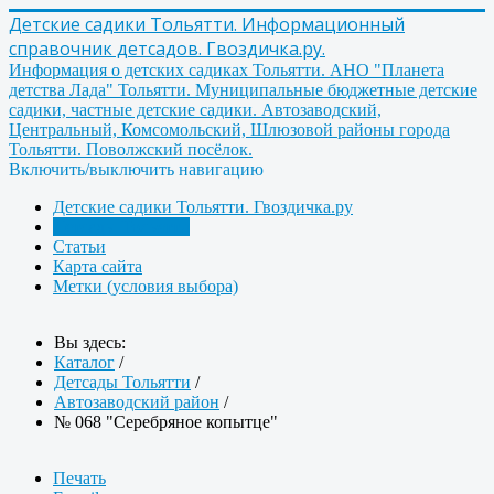
Детские садики Тольятти. Информационный
справочник детсадов. Гвоздичка.ру.
Информация о детских садиках Тольятти. АНО "Планета
детства Лада" Тольятти. Муниципальные бюджетные детские
садики, частные детские садики. Автозаводский,
Центральный, Комсомольский, Шлюзовой районы города
Тольятти. Поволжский посёлок.
Включить/выключить навигацию
Детские садики Тольятти. Гвоздичка.ру
Детсады Тольятти
Статьи
Карта сайта
Метки (условия выбора)
Вы здесь:
Каталог
/
Детсады Тольятти
/
Автозаводский район
/
№ 068 "Серебряное копытце"
Печать