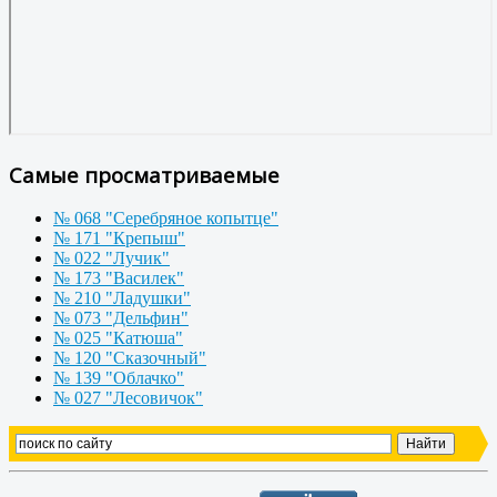
Самые просматриваемые
№ 068 "Серебряное копытце"
№ 171 "Крепыш"
№ 022 "Лучик"
№ 173 "Василек"
№ 210 "Ладушки"
№ 073 "Дельфин"
№ 025 "Катюша"
№ 120 "Сказочный"
№ 139 "Облачко"
№ 027 "Лесовичок"