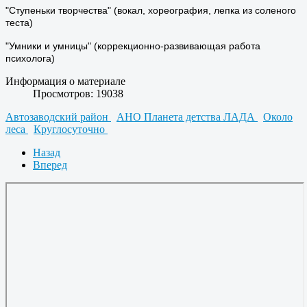
"Ступеньки творчества" (вокал, хореография, лепка из соленого
теста)
"Умники и умницы" (коррекционно-развивающая работа
психолога)
Информация о материале
Просмотров: 19038
Автозаводский район
АНО Планета детства ЛАДА
Около
леса
Круглосуточно
Назад
Вперед