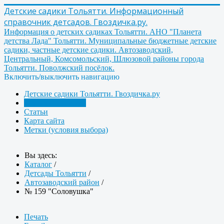
Детские садики Тольятти. Информационный
справочник детсадов. Гвоздичка.ру.
Информация о детских садиках Тольятти. АНО "Планета
детства Лада" Тольятти. Муниципальные бюджетные детские
садики, частные детские садики. Автозаводский,
Центральный, Комсомольский, Шлюзовой районы города
Тольятти. Поволжский посёлок.
Включить/выключить навигацию
Детские садики Тольятти. Гвоздичка.ру
Детсады Тольятти
Статьи
Карта сайта
Метки (условия выбора)
Вы здесь:
Каталог
/
Детсады Тольятти
/
Автозаводский район
/
№ 159 "Соловушка"
Печать