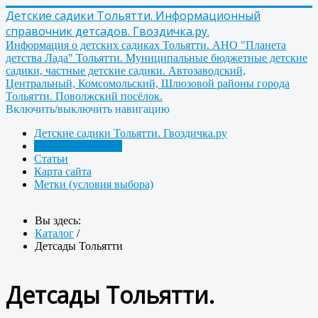
Детские садики Тольятти. Информационный
справочник детсадов. Гвоздичка.ру.
Информация о детских садиках Тольятти. АНО "Планета
детства Лада" Тольятти. Муниципальные бюджетные детские
садики, частные детские садики. Автозаводский,
Центральный, Комсомольский, Шлюзовой районы города
Тольятти. Поволжский посёлок.
Включить/выключить навигацию
Детские садики Тольятти. Гвоздичка.ру
Детсады Тольятти
Статьи
Карта сайта
Метки (условия выбора)
Вы здесь:
Каталог
/
Детсады Тольятти
Детсады Тольятти.