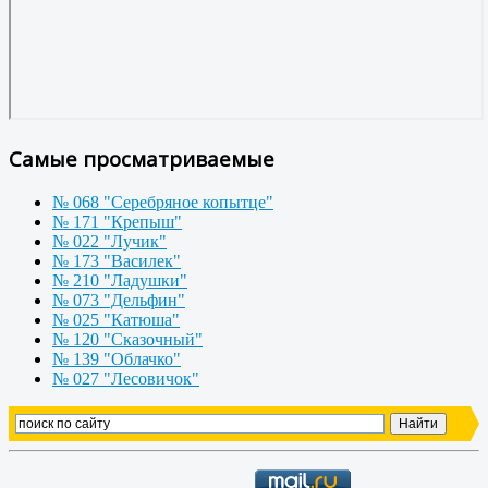
Самые просматриваемые
№ 068 "Серебряное копытце"
№ 171 "Крепыш"
№ 022 "Лучик"
№ 173 "Василек"
№ 210 "Ладушки"
№ 073 "Дельфин"
№ 025 "Катюша"
№ 120 "Сказочный"
№ 139 "Облачко"
№ 027 "Лесовичок"