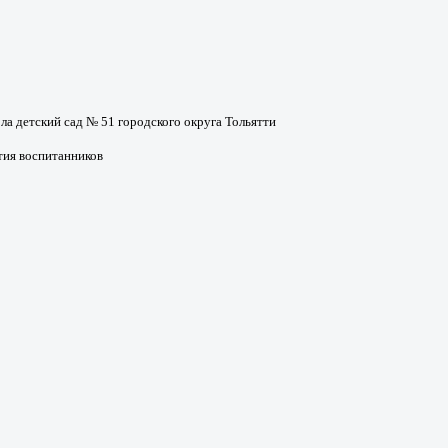
а детский сад № 51 городского округа Тольятти
тия воспитанников