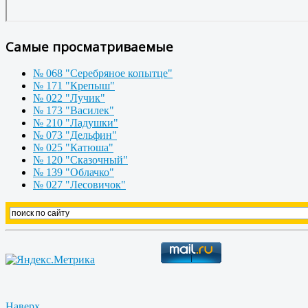
Самые просматриваемые
№ 068 "Серебряное копытце"
№ 171 "Крепыш"
№ 022 "Лучик"
№ 173 "Василек"
№ 210 "Ладушки"
№ 073 "Дельфин"
№ 025 "Катюша"
№ 120 "Сказочный"
№ 139 "Облачко"
№ 027 "Лесовичок"
Наверх