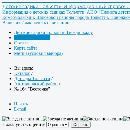
Детские садики Тольятти. Информационный справочник
Информация о детских садиках Тольятти. АНО "Планета детст
Комсомольский, Шлюзовой районы города Тольятти. Поволжск
Включить/выключить навигацию
Детские садики Тольятти. Гвоздичка.ру
Детсады Тольятти
Статьи
Карта сайта
Метки (условия выбора)
Вы здесь:
Каталог
/
Детсады Тольятти
/
Автозаводский район
/
№ 164 "Весточка"
Печать
E-mail
Пожалуйста, оцените