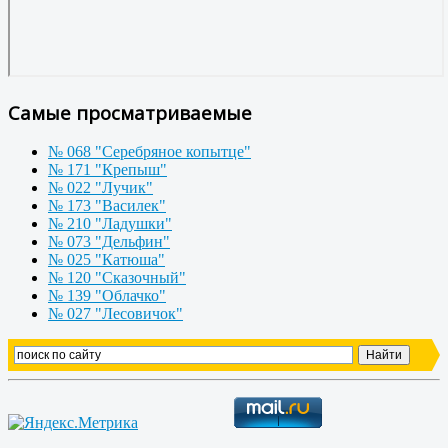
Самые просматриваемые
№ 068 "Серебряное копытце"
№ 171 "Крепыш"
№ 022 "Лучик"
№ 173 "Василек"
№ 210 "Ладушки"
№ 073 "Дельфин"
№ 025 "Катюша"
№ 120 "Сказочный"
№ 139 "Облачко"
№ 027 "Лесовичок"