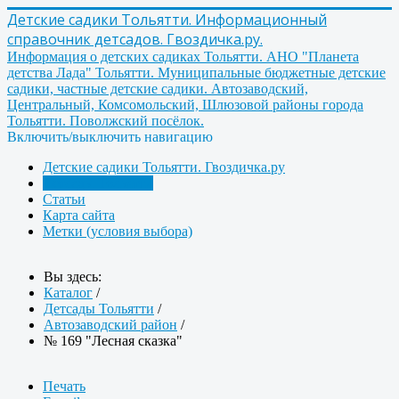
Детские садики Тольятти. Информационный
справочник детсадов. Гвоздичка.ру.
Информация о детских садиках Тольятти. АНО "Планета
детства Лада" Тольятти. Муниципальные бюджетные детские
садики, частные детские садики. Автозаводский,
Центральный, Комсомольский, Шлюзовой районы города
Тольятти. Поволжский посёлок.
Включить/выключить навигацию
Детские садики Тольятти. Гвоздичка.ру
Детсады Тольятти
Статьи
Карта сайта
Метки (условия выбора)
Вы здесь:
Каталог
/
Детсады Тольятти
/
Автозаводский район
/
№ 169 "Лесная сказка"
Печать