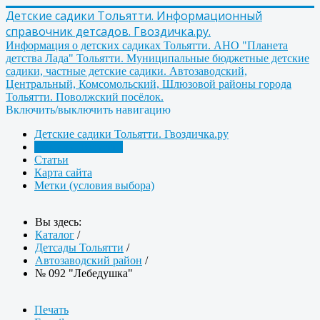
Детские садики Тольятти. Информационный
справочник детсадов. Гвоздичка.ру.
Информация о детских садиках Тольятти. АНО "Планета
детства Лада" Тольятти. Муниципальные бюджетные детские
садики, частные детские садики. Автозаводский,
Центральный, Комсомольский, Шлюзовой районы города
Тольятти. Поволжский посёлок.
Включить/выключить навигацию
Детские садики Тольятти. Гвоздичка.ру
Детсады Тольятти
Статьи
Карта сайта
Метки (условия выбора)
Вы здесь:
Каталог
/
Детсады Тольятти
/
Автозаводский район
/
№ 092 "Лебедушка"
Печать