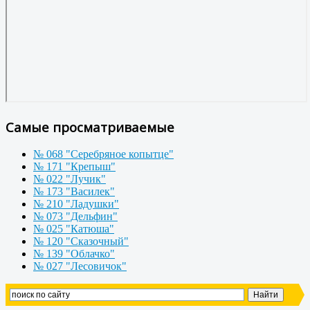
Самые просматриваемые
№ 068 "Серебряное копытце"
№ 171 "Крепыш"
№ 022 "Лучик"
№ 173 "Василек"
№ 210 "Ладушки"
№ 073 "Дельфин"
№ 025 "Катюша"
№ 120 "Сказочный"
№ 139 "Облачко"
№ 027 "Лесовичок"