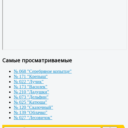
Самые просматриваемые
№ 068 "Серебряное копытце"
№ 171 "Крепыш"
№ 022 "Лучик"
№ 173 "Василек"
№ 210 "Ладушки"
№ 073 "Дельфин"
№ 025 "Катюша"
№ 120 "Сказочный"
№ 139 "Облачко"
№ 027 "Лесовичок"