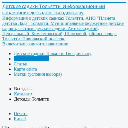
Детские садики Тольятти. Информационный
справочник детсадов. Гвоздичка.ру.
Информация о детских садиках Тольятти. АНО "Планета
детства Лада" Тольятти. Муниципальные бюджетные детские
садики, частные детские садики. Автозаводский,
Центральный, Комсомольский, Шлюзовой районы города
Тольятти. Поволжский посёлок.
Включить/выключить навигацию
Детские садики Тольятти. Гвоздичка.ру
Детсады Тольятти
Статьи
Карта сайта
Метки (условия выбора)
Вы здесь:
Каталог
/
Детсады Тольятти
Печать
E-mail