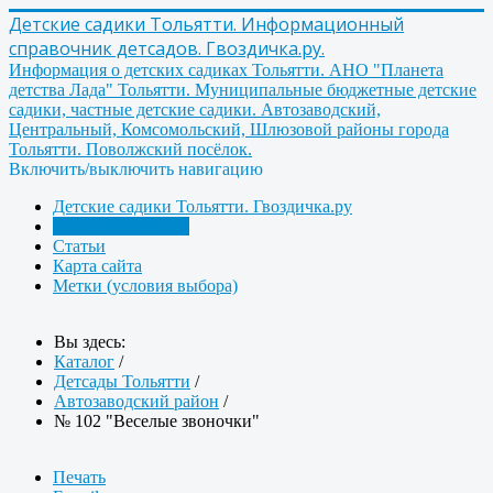
Детские садики Тольятти. Информационный
справочник детсадов. Гвоздичка.ру.
Информация о детских садиках Тольятти. АНО "Планета
детства Лада" Тольятти. Муниципальные бюджетные детские
садики, частные детские садики. Автозаводский,
Центральный, Комсомольский, Шлюзовой районы города
Тольятти. Поволжский посёлок.
Включить/выключить навигацию
Детские садики Тольятти. Гвоздичка.ру
Детсады Тольятти
Статьи
Карта сайта
Метки (условия выбора)
Вы здесь:
Каталог
/
Детсады Тольятти
/
Автозаводский район
/
№ 102 "Веселые звоночки"
Печать