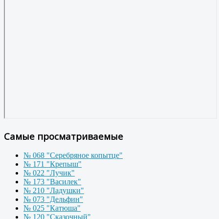
Самые просматриваемые
№ 068 "Серебряное копытце"
№ 171 "Крепыш"
№ 022 "Лучик"
№ 173 "Василек"
№ 210 "Ладушки"
№ 073 "Дельфин"
№ 025 "Катюша"
№ 120 "Сказочный"