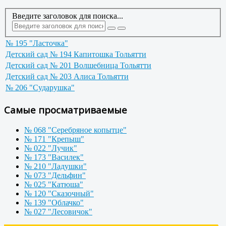
Введите заголовок для поиска...
№ 195 "Ласточка"
Детский сад № 194 Капитошка Тольятти
Детский сад № 201 Волшебница Тольятти
Детский сад № 203 Алиса Тольятти
№ 206 "Сударушка"
Самые просматриваемые
№ 068 "Серебряное копытце"
№ 171 "Крепыш"
№ 022 "Лучик"
№ 173 "Василек"
№ 210 "Ладушки"
№ 073 "Дельфин"
№ 025 "Катюша"
№ 120 "Сказочный"
№ 139 "Облачко"
№ 027 "Лесовичок"