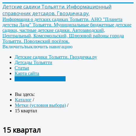
Детские садики Тольятти. Информационный
справочник детсадов. Гвоздичка.ру.
Информация о детских садиках Тольятти. АНО "Планета
детства Лада" Тольятти. Муниципальные бюджетные детские
садики, частные детские садики. Автозаводский,
Центральный, Комсомольский, Шлюзовой районы города
Тольятти. Поволжский посёлок.
Включить/выключить навигацию
Детские садики Тольятти. Гвоздичка.ру
Детсады Тольятти
Статьи
Карта сайта
Метки (условия выбора)
Вы здесь:
Каталог
/
Метки (условия выбора)
/
15 квартал
15 квартал