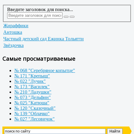
Введите заголовок для поиска...
Жираффики
Антошка
Частный детский сад Ежинка Тольятти
Звёздочка
Самые просматриваемые
№ 068 "Серебряное копытце"
№ 171 "Крепыш"
№ 022 "Лучик"
№ 173 "Василек"
№ 210 "Ладушки"
№ 073 "Дельфин"
№ 025 "Катюша"
№ 120 "Сказочный"
№ 139 "Облачко"
№ 027 "Лесовичок"