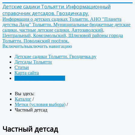
Детские садики Тольятти. Информационный
справочник детсадов. Гвоздичка.ру.
Информация о детских садиках Тольятти. АНО "Планета
детства Лада" Тольятти. Муниципальные бюджетные детские
садики, частные детские садики. Автозаводский,
Центральный, Комсомольский, Шлюзовой районы города
Тольятти. Поволжский посёлок.
Включить/выключить навигацию
Детские садики Тольятти. Гвоздичка.ру
Детсады Тольятти
Статьи
Карта сайта
Метки (условия выбора)
Вы здесь:
Каталог
/
Метки (условия выбора)
/
Частный детсад
Частный детсад